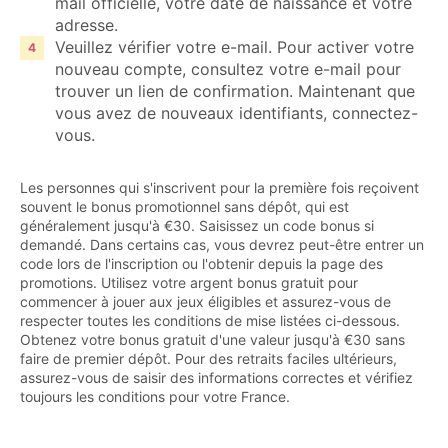
mail officielle, votre date de naissance et votre
adresse.
Veuillez vérifier votre e-mail. Pour activer votre
nouveau compte, consultez votre e-mail pour
trouver un lien de confirmation. Maintenant que
vous avez de nouveaux identifiants, connectez-
vous.
Les personnes qui s'inscrivent pour la première fois reçoivent
souvent le bonus promotionnel sans dépôt, qui est
généralement jusqu'à €30. Saisissez un code bonus si
demandé. Dans certains cas, vous devrez peut-être entrer un
code lors de l'inscription ou l'obtenir depuis la page des
promotions. Utilisez votre argent bonus gratuit pour
commencer à jouer aux jeux éligibles et assurez-vous de
respecter toutes les conditions de mise listées ci-dessous.
Obtenez votre bonus gratuit d'une valeur jusqu'à €30 sans
faire de premier dépôt. Pour des retraits faciles ultérieurs,
assurez-vous de saisir des informations correctes et vérifiez
toujours les conditions pour votre France.