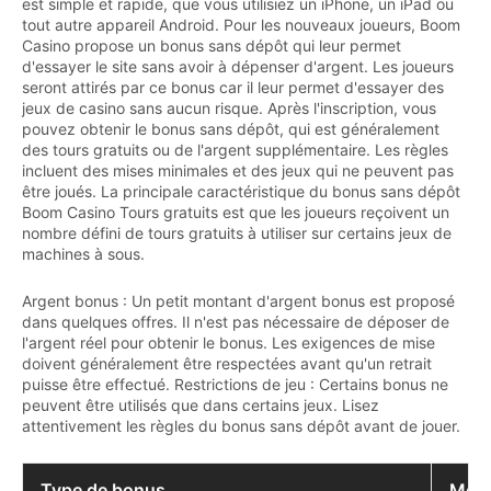
est simple et rapide, que vous utilisiez un iPhone, un iPad ou
tout autre appareil Android. Pour les nouveaux joueurs, Boom
Casino propose un bonus sans dépôt qui leur permet
d'essayer le site sans avoir à dépenser d'argent. Les joueurs
seront attirés par ce bonus car il leur permet d'essayer des
jeux de casino sans aucun risque. Après l'inscription, vous
pouvez obtenir le bonus sans dépôt, qui est généralement
des tours gratuits ou de l'argent supplémentaire. Les règles
incluent des mises minimales et des jeux qui ne peuvent pas
être joués. La principale caractéristique du bonus sans dépôt
Boom Casino Tours gratuits est que les joueurs reçoivent un
nombre défini de tours gratuits à utiliser sur certains jeux de
machines à sous.
Argent bonus : Un petit montant d'argent bonus est proposé
dans quelques offres. Il n'est pas nécessaire de déposer de
l'argent réel pour obtenir le bonus. Les exigences de mise
doivent généralement être respectées avant qu'un retrait
puisse être effectué. Restrictions de jeu : Certains bonus ne
peuvent être utilisés que dans certains jeux. Lisez
attentivement les règles du bonus sans dépôt avant de jouer.
Type de bonus
Mont