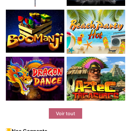
Voir tout