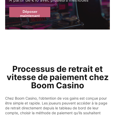
À partir de €10 avec plusieurs méthodes
Déposer
maintenant
Processus de retrait et
vitesse de paiement chez
Boom Casino
Chez Boom Casino, l'obtention de vos gains est conçue pour
être simple et rapide. Les joueurs peuvent accéder à la page
de retrait directement depuis le tableau de bord de leur
compte, choisir la méthode de paiement qu'ils souhaitent