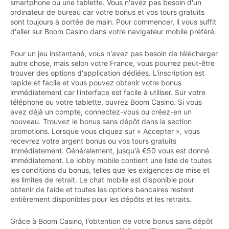
smartphone ou une tablette. Vous n'avez pas besoin d'un
ordinateur de bureau car votre bonus et vos tours gratuits
sont toujours à portée de main. Pour commencer, il vous suffit
d'aller sur Boom Casino dans votre navigateur mobile préféré.
Pour un jeu instantané, vous n'avez pas besoin de télécharger
autre chose, mais selon votre France, vous pourrez peut-être
trouver des options d'application dédiées. L'inscription est
rapide et facile et vous pouvez obtenir votre bonus
immédiatement car l'interface est facile à utiliser. Sur votre
téléphone ou votre tablette, ouvrez Boom Casino. Si vous
avez déjà un compte, connectez-vous ou créez-en un
nouveau. Trouvez le bonus sans dépôt dans la section
promotions. Lorsque vous cliquez sur « Accepter », vous
recevrez votre argent bonus ou vos tours gratuits
immédiatement. Généralement, jusqu'à €50 vous est donné
immédiatement. Le lobby mobile contient une liste de toutes
les conditions du bonus, telles que les exigences de mise et
les limites de retrait. Le chat mobile est disponible pour
obtenir de l'aide et toutes les options bancaires restent
entièrement disponibles pour les dépôts et les retraits.
Grâce à Boom Casino, l'obtention de votre bonus sans dépôt