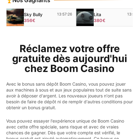
Nos Gagnants
Sky Bully
13:57:26
Lita
13:57:
356€
380€
Réclamez votre offre
gratuite dès aujourd'hui
chez Boom Casino
Avec le bonus sans dépôt Boom Casino, vous pouvez jouer
aux machines à sous et aux jeux populaires tout de suite sans
avoir à déposer d'argent. Les nouveaux joueurs n'ont pas
besoin de faire de dépôt ni de remplir d'autres conditions pour
obtenir un bonus gratuit.
Vous pouvez essayer l'expérience unique de Boom Casino
avec cette offre spéciale, sans risque et avec de vraies
chances de gagner. Dès que votre compte est vérifié, le
bonus gratuit est ajouté automatiquement. Ce bonus se