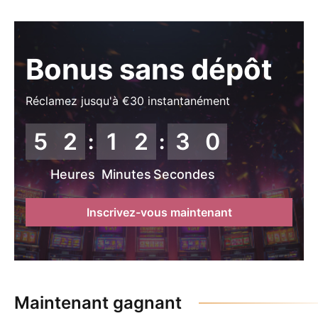
Bonus sans dépôt
Réclamez jusqu'à €30 instantanément
5
2
1
2
2
8
:
:
Heures
Minutes
Secondes
Inscrivez-vous maintenant
Maintenant gagnant