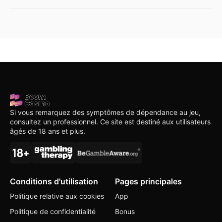
Si vous remarquez des symptômes de dépendance au jeu,
consultez un professionnel. Ce site est destiné aux utilisateurs
âgés de 18 ans et plus.
Conditions d'utilisation
Pages principales
Politique relative aux cookies
App
Politique de confidentialité
Bonus