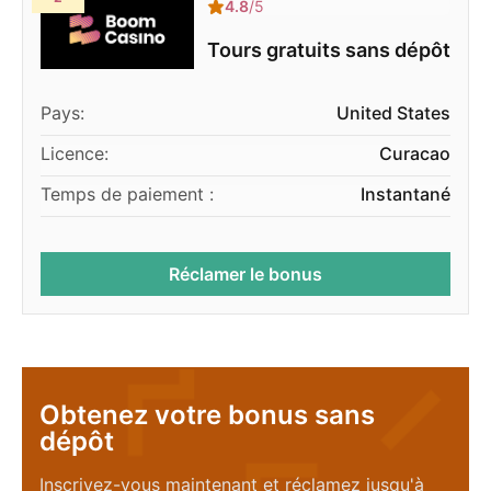
4.8
/5
Tours gratuits sans dépôt
Pays:
United States
Licence:
Curacao
Temps de paiement :
Instantané
Réclamer le bonus
Obtenez votre bonus sans
dépôt
Inscrivez-vous maintenant et réclamez jusqu'à